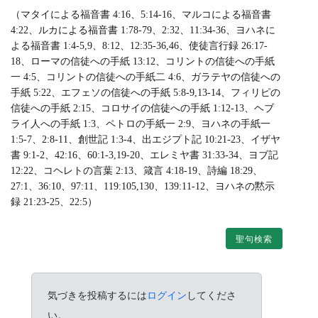
（マタイによる福音書 4:16、5:14-16、マルコによる福音書
4:22、ルカによる福音書 1:78-79、2:32、11:34-36、ヨハネに
よる福音書 1:4-5,9、8:12、12:35-36,46、使徒言行録 26:17-
18、ローマの信徒への手紙 13:12、コリントの信徒への手紙
一 4:5、コリントの信徒への手紙二 4:6、ガラテヤの信徒への
手紙 5:22、エフェソの信徒への手紙 5:8-9,13-14、フィリピの
信徒への手紙 2:15、コロサイの信徒への手紙 1:12-13、ヘブ
ライ人への手紙 1:3、ペトロの手紙一 2:9、ヨハネの手紙一
1:5-7、2:8-11、創世記 1:3-4、出エジプト記 10:21-23、イザヤ
書 9:1-2、42:16、60:1-3,19-20、エレミヤ書 31:33-34、ヨブ記
12:22、コヘレトの言葉 2:13、箴言 4:18-19、詩編 18:29、
27:1、36:10、97:11、119:105,130、139:11-12、ヨハネの黙示
録 21:23-25、22:5）
聖句検索
気づきを投稿するには
ログイン
してくださ
い。