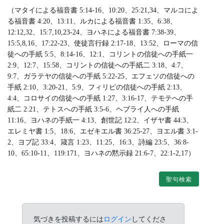
（マタイによる福音書 5:14-16、10:20、25:21,34、マルコによ
る福音書 4:20、13:11、ルカによる福音書 1:35、6:38、
12:12,32、15:7,10,23-24、ヨハネによる福音書 7:38-39、
15:5,8,16、17:22-23、使徒言行録 2:17-18、13:52、ローマの信
徒への手紙 5:5、8:14-16、12:1、コリントの信徒への手紙一
2:9、12:7、15:58、コリントの信徒への手紙二 3:18、4:7、
9:7、ガラテヤの信徒への手紙 5:22-25、エフェソの信徒への
手紙 2:10、3:20-21、5:9、フィリピの信徒への手紙 2:13、
4:4、コロサイの信徒への手紙 1:27、3:16-17、テモテへの手
紙二 2:21、テトスへの手紙 3:5-6、ヘブライ人への手紙
11:16、ヨハネの手紙一 4:13、創世記 12:2、イザヤ書 44:3、
エレミヤ書 1:5、18:6、エゼキエル書 36:25-27、ヨエル書 3:1-
2、ヨブ記 33:4、箴言 1:23、11:25、16:3、詩編 23:5、36:8-
10、65:10-11、119:171、ヨハネの黙示録 21:6-7、22:1-2,17）
聖句検索
気づきを投稿するには
ログイン
してくださ