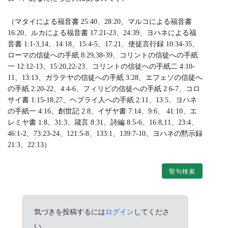
（マタイによる福音書 25:40、28:20、マルコによる福音書
16:20、ルカによる福音書 17:21-23、24:39、ヨハネによる福
音書 1:1-3,14、14:18、15:4-5、17:21、使徒言行録 10:34-35、
ローマの信徒への手紙 8:29,38-39、コリントの信徒への手紙
一 12:12-13、15:20,22-23、コリントの信徒への手紙二 4:10-
11、13:13、ガラテヤの信徒への手紙 3:28、エフェソの信徒へ
の手紙 2:20-22、4:4-6、フィリピの信徒への手紙 2:6-7、コロ
サイ書 1:15-18,27、ヘブライ人への手紙 2:11、13:5、ヨハネ
の手紙一 4:16、創世記 2:8、イザヤ書 7:14、9:6、 41:10、エ
レミヤ書 1:8、31:3、箴言 8:31、詩編 8:5-6、16:8,11、23:4、
46:1-2、73:23-24、121:5-8、133:1、139:7-10、ヨハネの黙示録
21:3、22:13）
聖句検索
気づきを投稿するには
ログイン
してくださ
い。