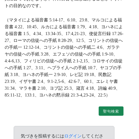
トの目的なのです。
（マタイによる福音書 5:14-17、6:10、23:8、マルコによる福
音書 4:22、10:45、ルカによる福音書 1:79、4:18、ヨハネによ
る福音書 1:5、4:34、13:34-35、17:4,21-23、使徒言行録 17:26-
27、ローマの信徒への手紙 8:28-29、12:5、コリントの信徒へ
の手紙一 12:12-14、コリントの信徒への手紙二 4:6、ガラテ
ヤの信徒への手紙 3:28、エフェソの信徒への手紙 1:9-10、
4:4-6,13、フィリピの信徒への手紙 2:1-2,15、コロサイの信徒
への手紙 1:27、3:11、ヘブライ人への手紙 10:7、ヤコブの手
紙 3:18、ヨハネの手紙一 2:9-10、レビ記 19:18、民数記
23:19、イザヤ書 2:4、9:1-2,5-6、42:6-7、60:1、エレミヤ書
31:34、マラキ書 2:10、ヨブ記 25:3、箴言 4:18、詩編 40:9、
85:11-12、133:1、ヨハネの黙示録 21:3-4,23-24、22:5）
聖句検索
気づきを投稿するには
ログイン
してくださ