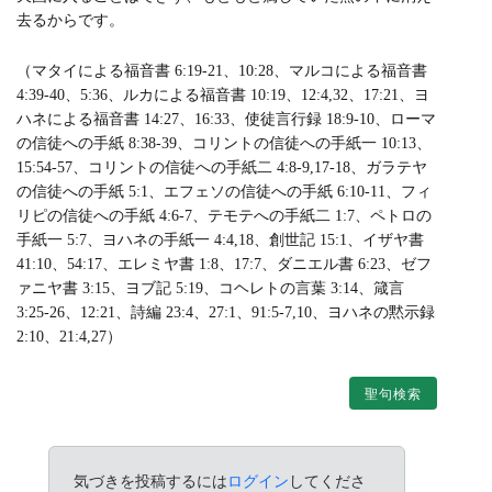
去るからです。
（マタイによる福音書 6:19-21、10:28、マルコによる福音書
4:39-40、5:36、ルカによる福音書 10:19、12:4,32、17:21、ヨ
ハネによる福音書 14:27、16:33、使徒言行録 18:9-10、ローマ
の信徒への手紙 8:38-39、コリントの信徒への手紙一 10:13、
15:54-57、コリントの信徒への手紙二 4:8-9,17-18、ガラテヤ
の信徒への手紙 5:1、エフェソの信徒への手紙 6:10-11、フィ
リピの信徒への手紙 4:6-7、テモテへの手紙二 1:7、ペトロの
手紙一 5:7、ヨハネの手紙一 4:4,18、創世記 15:1、イザヤ書
41:10、54:17、エレミヤ書 1:8、17:7、ダニエル書 6:23、ゼフ
ァニヤ書 3:15、ヨブ記 5:19、コヘレトの言葉 3:14、箴言
3:25-26、12:21、詩編 23:4、27:1、91:5-7,10、ヨハネの黙示録
2:10、21:4,27）
聖句検索
気づきを投稿するには
ログイン
してくださ