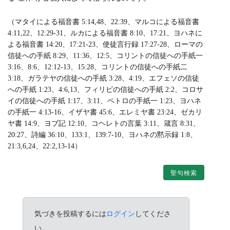
（マタイによる福音書 5:14,48、22:39、マルコによる福音書
4:11,22、12:29-31、ルカによる福音書 8:10、17:21、ヨハネに
よる福音書 14:20、17:21-23、使徒言行録 17:27-28、ローマの
信徒への手紙 8:29、11:36、12:5、コリントの信徒への手紙一
3:16、8:6、12:12-13、15:28、コリントの信徒への手紙二
3:18、ガラテヤの信徒への手紙 3:28、4:19、エフェソの信徒
への手紙 1:23、4:6,13、フィリピの信徒への手紙 2:2、コロサ
イの信徒への手紙 1:17、3:11、ペトロの手紙一 1:23、ヨハネ
の手紙一 4:13-16、イザヤ書 45:6、エレミヤ書 23:24、ゼカリ
ヤ書 14:9、ヨブ記 12:10、コヘレトの言葉 3:11、箴言 8:31、
20:27、詩編 36:10、133:1、139:7-10、ヨハネの黙示録 1:8、
21:3,6,24、22:2,13-14）
聖句検索
気づきを投稿するには
ログイン
してくださ
い。