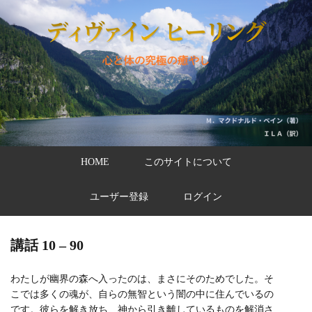
HOME
このサイトについて
ユーザー登録
ログイン
講話 10 – 90
わたしが幽界の森へ入ったのは、まさにそのためでした。そ
こでは多くの魂が、自らの無智という闇の中に住んでいるの
です。彼らを解き放ち、神から引き離しているものを解消さ