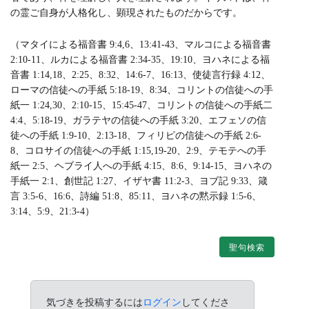
の霊ご自身が人格化し、顕現されたものだからです。
（マタイによる福音書 9:4,6、13:41-43、マルコによる福音書
2:10-11、ルカによる福音書 2:34-35、19:10、ヨハネによる福
音書 1:14,18、2:25、8:32、14:6-7、16:13、使徒言行録 4:12、
ローマの信徒への手紙 5:18-19、8:34、コリントの信徒への手
紙一 1:24,30、2:10-15、15:45-47、コリントの信徒への手紙二
4:4、5:18-19、ガラテヤの信徒への手紙 3:20、エフェソの信
徒への手紙 1:9-10、2:13-18、フィリピの信徒への手紙 2:6-
8、コロサイの信徒への手紙 1:15,19-20、2:9、テモテへの手
紙一 2:5、ヘブライ人への手紙 4:15、8:6、9:14-15、ヨハネの
手紙一 2:1、創世記 1:27、イザヤ書 11:2-3、ヨブ記 9:33、箴
言 3:5-6、16:6、詩編 51:8、85:11、ヨハネの黙示録 1:5-6、
3:14、5:9、21:3-4）
聖句検索
気づきを投稿するには
ログイン
してくださ