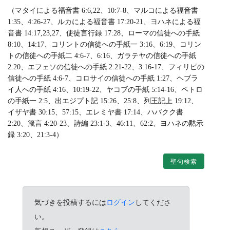
（マタイによる福音書 6:6,22、10:7-8、マルコによる福音書
1:35、4:26-27、ルカによる福音書 17:20-21、ヨハネによる福
音書 14:17,23,27、使徒言行録 17:28、ローマの信徒への手紙
8:10、14:17、コリントの信徒への手紙一 3:16、6:19、コリン
トの信徒への手紙二 4:6-7、6:16、ガラテヤの信徒への手紙
2:20、エフェソの信徒への手紙 2:21-22、3:16-17、フィリピの
信徒への手紙 4:6-7、コロサイの信徒への手紙 1:27、ヘブラ
イ人への手紙 4:16、10:19-22、ヤコブの手紙 5:14-16、ペトロ
の手紙一 2:5、出エジプト記 15:26、25:8、列王記上 19:12、
イザヤ書 30:15、57:15、エレミヤ書 17:14、ハバクク書
2:20、箴言 4:20-23、詩編 23:1-3、46:11、62:2、ヨハネの黙示
録 3:20、21:3-4）
聖句検索
気づきを投稿するには
ログイン
してくださ
い。