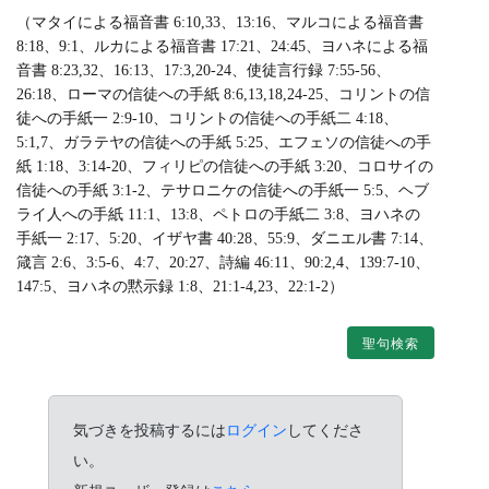
（マタイによる福音書 6:10,33、13:16、マルコによる福音書
8:18、9:1、ルカによる福音書 17:21、24:45、ヨハネによる福
音書 8:23,32、16:13、17:3,20-24、使徒言行録 7:55-56、
26:18、ローマの信徒への手紙 8:6,13,18,24-25、コリントの信
徒への手紙一 2:9-10、コリントの信徒への手紙二 4:18、
5:1,7、ガラテヤの信徒への手紙 5:25、エフェソの信徒への手
紙 1:18、3:14-20、フィリピの信徒への手紙 3:20、コロサイの
信徒への手紙 3:1-2、テサロニケの信徒への手紙一 5:5、ヘブ
ライ人への手紙 11:1、13:8、ペトロの手紙二 3:8、ヨハネの
手紙一 2:17、5:20、イザヤ書 40:28、55:9、ダニエル書 7:14、
箴言 2:6、3:5-6、4:7、20:27、詩編 46:11、90:2,4、139:7-10、
147:5、ヨハネの黙示録 1:8、21:1-4,23、22:1-2）
聖句検索
気づきを投稿するには
ログイン
してくださ
い。