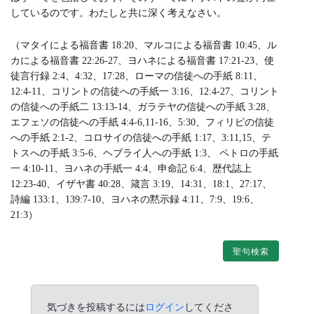
しているのです。わたしと共に深く考えなさい。
（マタイによる福音書 18:20、マルコによる福音書 10:45、ル
カによる福音書 22:26-27、ヨハネによる福音書 17:21-23、使
徒言行録 2:4、4:32、17:28、ローマの信徒への手紙 8:11、
12:4-11、コリントの信徒への手紙一 3:16、12:4-27、コリント
の信徒への手紙二 13:13-14、ガラテヤの信徒への手紙 3:28、
エフェソの信徒への手紙 4:4-6,11-16、5:30、フィリピの信徒
への手紙 2:1-2、コロサイの信徒への手紙 1:17、3:11,15、テ
トスへの手紙 3:5-6、ヘブライ人への手紙 1:3、 ペトロの手紙
一 4:10-11、ヨハネの手紙一 4:4、申命記 6:4、歴代誌上
12:23-40、イザヤ書 40:28、箴言 3:19、14:31、18:1、27:17、
詩編 133:1、139:7-10、ヨハネの黙示録 4:11、7:9、19:6、
21:3）
聖句検索
気づきを投稿するには
ログイン
してくださ