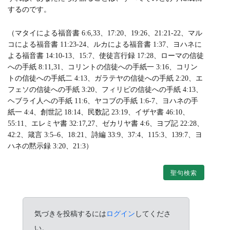
するのです。
（マタイによる福音書 6:6,33、17:20、19:26、21:21-22、マル
コによる福音書 11:23-24、ルカによる福音書 1:37、ヨハネに
よる福音書 14:10-13、15:7、使徒言行録 17:28、ローマの信徒
への手紙 8:11,31、コリントの信徒への手紙一 3:16、コリン
トの信徒への手紙二 4:13、ガラテヤの信徒への手紙 2:20、エ
フェソの信徒への手紙 3:20、フィリピの信徒への手紙 4:13、
ヘブライ人への手紙 11:6、ヤコブの手紙 1:6-7、ヨハネの手
紙一 4:4、創世記 18:14、民数記 23:19、イザヤ書 46:10、
55:11、エレミヤ書 32:17,27、ゼカリヤ書 4:6、ヨブ記 22:28、
42:2、箴言 3:5–6、18:21、詩編 33:9、37:4、115:3、139:7、ヨ
ハネの黙示録 3:20、21:3）
聖句検索
気づきを投稿するには
ログイン
してくださ
い。