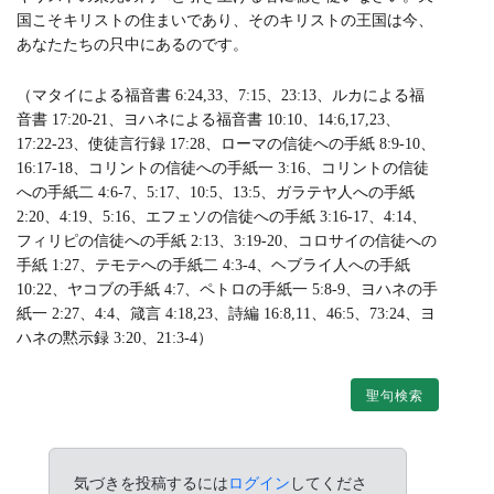
国こそキリストの住まいであり、そのキリストの王国は今、
あなたたちの只中にあるのです。
（マタイによる福音書 6:24,33、7:15、23:13、ルカによる福
音書 17:20-21、ヨハネによる福音書 10:10、14:6,17,23、
17:22-23、使徒言行録 17:28、ローマの信徒への手紙 8:9-10、
16:17-18、コリントの信徒への手紙一 3:16、コリントの信徒
への手紙二 4:6-7、5:17、10:5、13:5、ガラテヤ人への手紙
2:20、4:19、5:16、エフェソの信徒への手紙 3:16-17、4:14、
フィリピの信徒への手紙 2:13、3:19-20、コロサイの信徒への
手紙 1:27、テモテへの手紙二 4:3-4、ヘブライ人への手紙
10:22、ヤコブの手紙 4:7、ペトロの手紙一 5:8-9、ヨハネの手
紙一 2:27、4:4、箴言 4:18,23、詩編 16:8,11、46:5、73:24、ヨ
ハネの黙示録 3:20、21:3-4）
聖句検索
気づきを投稿するには
ログイン
してくださ