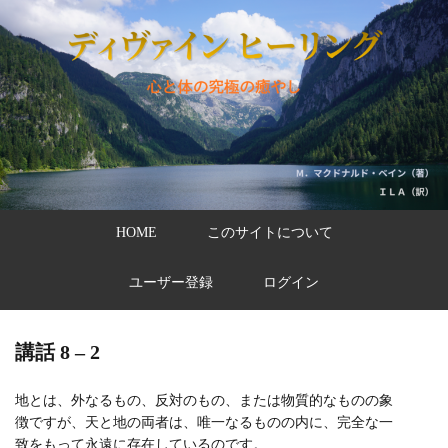
HOME
このサイトについて
ユーザー登録
ログイン
講話 8 – 2
地とは、外なるもの、反対のもの、または物質的なものの象
徴ですが、天と地の両者は、唯一なるものの内に、完全な一
致をもって永遠に存在しているのです。