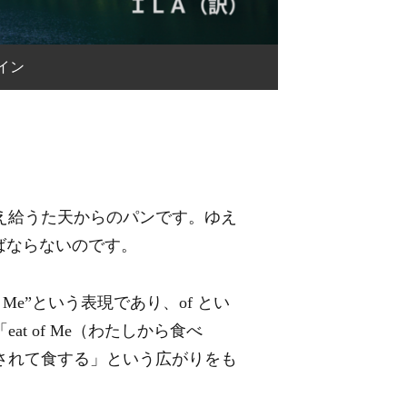
イン
え給うた天からのパンです。ゆえ
ばならないのです。
of Me”という表現であり、of とい
t of Me（わたしから食べ
されて食する」という広がりをも