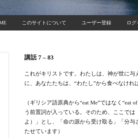
ME
このサイトについて
ユーザー登録
ログ
講話 7 – 83
これがキリストです。わたしは、神が世に与
に、あなたたちは、“わたし”から食べなけれ
（ギリシア語原典から“eat Me”ではなく“eat 
う前置詞が入っている。そのため、ここでは「ea
よ）」とし、「命の源から受け取る」「分与
たせています）