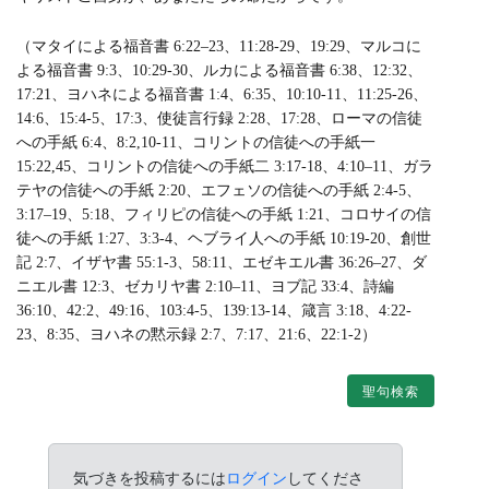
（マタイによる福音書 6:22–23、11:28-29、19:29、マルコに
よる福音書 9:3、10:29-30、ルカによる福音書 6:38、12:32、
17:21、ヨハネによる福音書 1:4、6:35、10:10-11、11:25-26、
14:6、15:4-5、17:3、使徒言行録 2:28、17:28、ローマの信徒
への手紙 6:4、8:2,10-11、コリントの信徒への手紙一
15:22,45、コリントの信徒への手紙二 3:17-18、4:10–11、ガラ
テヤの信徒への手紙 2:20、エフェソの信徒への手紙 2:4-5、
3:17–19、5:18、フィリピの信徒への手紙 1:21、コロサイの信
徒への手紙 1:27、3:3-4、ヘブライ人への手紙 10:19-20、創世
記 2:7、イザヤ書 55:1-3、58:11、エゼキエル書 36:26–27、ダ
ニエル書 12:3、ゼカリヤ書 2:10–11、ヨブ記 33:4、詩編
36:10、42:2、49:16、103:4-5、139:13-14、箴言 3:18、4:22-
23、8:35、ヨハネの黙示録 2:7、7:17、21:6、22:1-2）
聖句検索
気づきを投稿するには
ログイン
してくださ