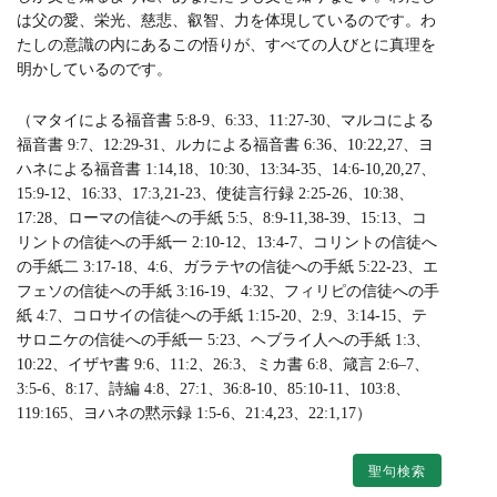
は父の愛、栄光、慈悲、叡智、力を体現しているのです。わ
たしの意識の内にあるこの悟りが、すべての人びとに真理を
明かしているのです。
（マタイによる福音書 5:8-9、6:33、11:27-30、マルコによる
福音書 9:7、12:29-31、ルカによる福音書 6:36、10:22,27、ヨ
ハネによる福音書 1:14,18、10:30、13:34-35、14:6-10,20,27、
15:9-12、16:33、17:3,21-23、使徒言行録 2:25-26、10:38、
17:28、ローマの信徒への手紙 5:5、8:9-11,38-39、15:13、コ
リントの信徒への手紙一 2:10-12、13:4-7、コリントの信徒へ
の手紙二 3:17-18、4:6、ガラテヤの信徒への手紙 5:22-23、エ
フェソの信徒への手紙 3:16-19、4:32、フィリピの信徒への手
紙 4:7、コロサイの信徒への手紙 1:15-20、2:9、3:14-15、テ
サロニケの信徒への手紙一 5:23、ヘブライ人への手紙 1:3、
10:22、イザヤ書 9:6、11:2、26:3、ミカ書 6:8、箴言 2:6–7、
3:5-6、8:17、詩編 4:8、27:1、36:8-10、85:10-11、103:8、
119:165、ヨハネの黙示録 1:5-6、21:4,23、22:1,17）
聖句検索