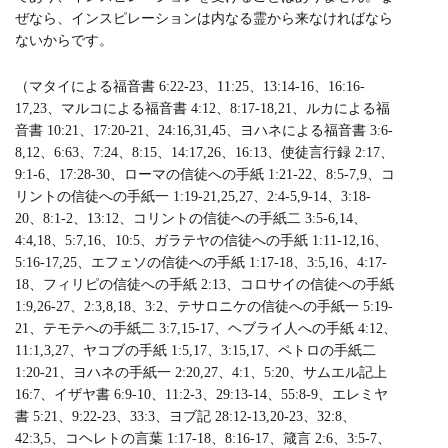
ぜなら、インスピレーションは内なる霊から来なければなら
ないからです。
（マタイによる福音書 6:22-23、11:25、13:14-16、16:16-
17,23、マルコによる福音書 4:12、8:17-18,21、ルカによる福
音書 10:21、17:20-21、24:16,31,45、ヨハネによる福音書 3:6-
8,12、6:63、7:24、8:15、14:17,26、16:13、使徒言行録 2:17、
9:1-6、17:28-30、ローマの信徒への手紙 1:21-22、8:5-7,9、コ
リントの信徒への手紙一 1:19-21,25,27、2:4-5,9-14、3:18-
20、8:1-2、13:12、コリントの信徒への手紙二 3:5-6,14、
4:4,18、5:7,16、10:5、ガラテヤの信徒への手紙 1:11-12,16、
5:16-17,25、エフェソの信徒への手紙 1:17-18、3:5,16、4:17-
18、フィリピの信徒への手紙 2:13、コロサイの信徒への手紙
1:9,26-27、2:3,8,18、3:2、テサロニケの信徒への手紙一 5:19-
21、テモテへの手紙二 3:7,15-17、ヘブライ人への手紙 4:12、
11:1,3,27、ヤコブの手紙 1:5,17、3:15,17、ペトロの手紙二
1:20-21、ヨハネの手紙一 2:20,27、4:1、5:20、サムエル記上
16:7、イザヤ書 6:9-10、11:2-3、29:13-14、55:8-9、エレミヤ
書 5:21、9:22-23、33:3、ヨブ記 28:12-13,20-23、32:8、
42:3,5、コヘレトの言葉 1:17-18、8:16-17、箴言 2:6、3:5-7、