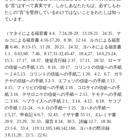
る“言”はすべて真実です。しかしあなたたちは、必ずしもわ
たしの“言”を堅持しているわけではないことをわたしは知っ
ています。
（マタイによる福音書 4:4、7:24,28-29、13:19-21、24:35、マ
ルコによる福音書 4:16-17,20、8:38、12:14、ルカによる福音
書 6:46、8:13-15、11:28、20:21、24:32、ヨハネによる福音書
1:1、6:63,68、7:46、8:17,31-32,45-47、10:4,27、14:6,23-24、
15:3、17:17、18:37、使徒言行録 2:37、17:11、20:32、ローマ
の信徒への手紙 1:25、8:16、10:17、コリントの信徒への手紙
一 2:4-5,13、コリントの信徒への手紙二 1:20、4:2、6:7、ガラ
テヤの信徒への手紙 3:2-3、エフェソの信徒への手紙 1:13、
4:15、フィリピの信徒への手紙 2:16、コロサイの信徒への手
紙 3:16、テサロニケの信徒への手紙一 2:13、テモテへの手紙
二 3:16、ヘブライ人への手紙 2:1、3:14、4:12、6:18、ヤコブ
の手紙 1:22-24、ペトロの手紙一 1:25、ヨハネの手紙一
2:5,27、申命記 6:6-7、32:43、イザヤ書 55:11、エレミヤ書
20:9、23:29、31:33、箴言 8:34、30:5、詩編 12:7、18:30、
23:1-6、33:4、119:11,105,140,142,160、ヨハネの黙示録
3:8,11,20、21:5、22:6）