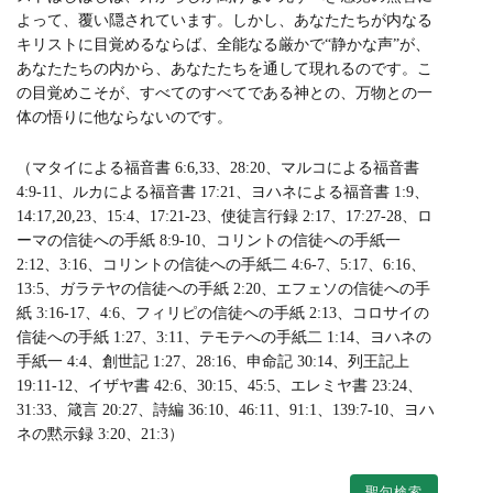
よって、覆い隠されています。しかし、あなたたちが内なる
キリストに目覚めるならば、全能なる厳かで“静かな声”が、
あなたたちの内から、あなたたちを通して現れるのです。こ
の目覚めこそが、すべてのすべてである神との、万物との一
体の悟りに他ならないのです。
（マタイによる福音書 6:6,33、28:20、マルコによる福音書
4:9-11、ルカによる福音書 17:21、ヨハネによる福音書 1:9、
14:17,20,23、15:4、17:21-23、使徒言行録 2:17、17:27-28、ロ
ーマの信徒への手紙 8:9-10、コリントの信徒への手紙一
2:12、3:16、コリントの信徒への手紙二 4:6-7、5:17、6:16、
13:5、ガラテヤの信徒への手紙 2:20、エフェソの信徒への手
紙 3:16-17、4:6、フィリピの信徒への手紙 2:13、コロサイの
信徒への手紙 1:27、3:11、テモテへの手紙二 1:14、ヨハネの
手紙一 4:4、創世記 1:27、28:16、申命記 30:14、列王記上
19:11-12、イザヤ書 42:6、30:15、45:5、エレミヤ書 23:24、
31:33、箴言 20:27、詩編 36:10、46:11、91:1、139:7-10、ヨハ
ネの黙示録 3:20、21:3）
聖句検索