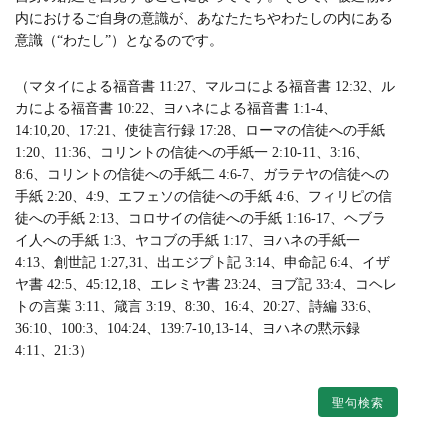
内におけるご自身の意識が、あなたたちやわたしの内にある
意識（“わたし”）となるのです。
（マタイによる福音書 11:27、マルコによる福音書 12:32、ル
カによる福音書 10:22、ヨハネによる福音書 1:1-4、
14:10,20、17:21、使徒言行録 17:28、ローマの信徒への手紙
1:20、11:36、コリントの信徒への手紙一 2:10-11、3:16、
8:6、コリントの信徒への手紙二 4:6-7、ガラテヤの信徒への
手紙 2:20、4:9、エフェソの信徒への手紙 4:6、フィリピの信
徒への手紙 2:13、コロサイの信徒への手紙 1:16-17、ヘブラ
イ人への手紙 1:3、ヤコブの手紙 1:17、ヨハネの手紙一
4:13、創世記 1:27,31、出エジプト記 3:14、申命記 6:4、イザ
ヤ書 42:5、45:12,18、エレミヤ書 23:24、ヨブ記 33:4、コヘレ
トの言葉 3:11、箴言 3:19、8:30、16:4、20:27、詩編 33:6、
36:10、100:3、104:24、139:7-10,13-14、ヨハネの黙示録
4:11、21:3）
聖句検索