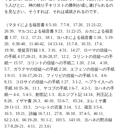
う人びとに、神の独り子キリストの勝利が成し遂げられるの
を見なさい。そうすれば、それは成就されるのです。
（マタイによる福音書 6:5-10、7:7-8、17:20、21:21-22、
26:39、マルコによる福音書 9:23、11:22-25、ルカによる福音
書 1:37、11:2、17:21、18:1、ヨハネによる福音書 1:18、5:19-
20、6:38-40、11:40-42、14:13-14、15:7-8、16:33、17:4、
19:30、使徒言行録 1:8、3:16、4:31、14:27、ローマの信徒へ
の手紙 4:17,20-21、8:26-28,37、12:2、コリントの信徒への手
紙一 15:57、コリントの信徒への手紙二 1:20、2:14、 4:18、
5:7、ガラテヤの信徒への手紙 2:20、エフェソの信徒への手紙
1:9-11、3:16-17,20-21、フィリピの信徒への手紙 1:6、4:6-
8,13、コロサイの信徒への手紙 1:27、3:1-2、ヘブライ人への
手紙 10:35-36、11:1、ヤコブの手紙 1:6-7、4:2-3、ヨハネの手
紙一 4:4、5:4-5、創世記 1:3、出エジプト記 14:14、列王記上
8:28、イザヤ書 26:3、46:10、55:6-7、 65:24、エレミヤ書
29:11-13、33:3、コヘレトの言葉 3:14、5:2、箴言 3:5-6、
16:3、19:21、詩編 16:7,11、27:8、36:10、37:4-5、46:11、
62:2-3,6、66:19-20、91:1-2、103:5、143:10、ヨハネの黙示録
3:7-8,20-21、4:11、21:3,6）