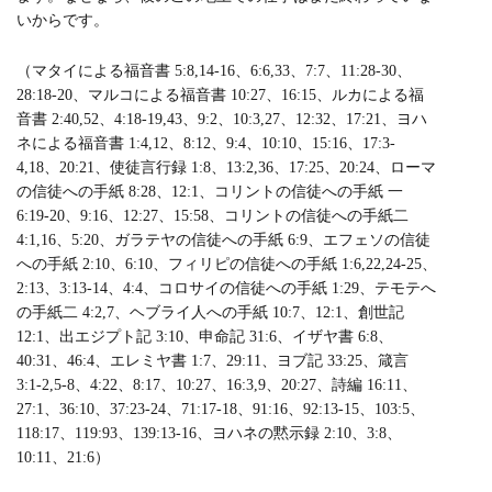
いからです。
（マタイによる福音書 5:8,14-16、6:6,33、7:7、11:28-30、
28:18-20、マルコによる福音書 10:27、16:15、ルカによる福
音書 2:40,52、4:18-19,43、9:2、10:3,27、12:32、17:21、ヨハ
ネによる福音書 1:4,12、8:12、9:4、10:10、15:16、17:3-
4,18、20:21、使徒言行録 1:8、13:2,36、17:25、20:24、ローマ
の信徒への手紙 8:28、12:1、コリントの信徒への手紙 一
6:19-20、9:16、12:27、15:58、コリントの信徒への手紙二
4:1,16、5:20、ガラテヤの信徒への手紙 6:9、エフェソの信徒
への手紙 2:10、6:10、フィリピの信徒への手紙 1:6,22,24-25、
2:13、3:13-14、4:4、コロサイの信徒への手紙 1:29、テモテへ
の手紙二 4:2,7、ヘブライ人への手紙 10:7、12:1、創世記
12:1、出エジプト記 3:10、申命記 31:6、イザヤ書 6:8、
40:31、46:4、エレミヤ書 1:7、29:11、ヨブ記 33:25、箴言
3:1-2,5-8、4:22、8:17、10:27、16:3,9、20:27、詩編 16:11、
27:1、36:10、37:23-24、71:17-18、91:16、92:13-15、103:5、
118:17、119:93、139:13-16、ヨハネの黙示録 2:10、3:8、
10:11、21:6）