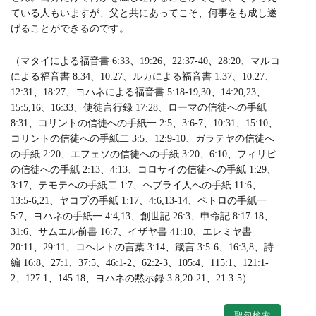
ている人もいますが、父と共にあってこそ、何事をも成し遂
げることができるのです。
（マタイによる福音書 6:33、19:26、22:37-40、28:20、マルコ
による福音書 8:34、10:27、ルカによる福音書 1:37、10:27、
12:31、18:27、ヨハネによる福音書 5:18-19,30、14:20,23、
15:5,16、16:33、使徒言行録 17:28、ローマの信徒への手紙
8:31、コリントの信徒への手紙一 2:5、3:6-7、10:31、15:10、
コリントの信徒への手紙二 3:5、12:9-10、ガラテヤの信徒へ
の手紙 2:20、エフェソの信徒への手紙 3:20、6:10、フィリピ
の信徒への手紙 2:13、4:13、コロサイの信徒への手紙 1:29、
3:17、テモテへの手紙二 1:7、ヘブライ人への手紙 11:6、
13:5-6,21、ヤコブの手紙 1:17、4:6,13-14、ペトロの手紙一
5:7、ヨハネの手紙一 4:4,13、創世記 26:3、申命記 8:17-18、
31:6、サムエル前書 16:7、イザヤ書 41:10、エレミヤ書
20:11、29:11、コヘレトの言葉 3:14、箴言 3:5-6、16:3,8、詩
編 16:8、27:1、37:5、46:1-2、62:2-3、105:4、115:1、121:1-
2、127:1、145:18、ヨハネの黙示録 3:8,20-21、21:3-5）
聖句検索