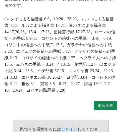
るのです。
(マタイによる福音書 6:6、10:20、28:20、マルコによる福音
書 4:11、ルカによる福音書 17:21、ヨハネによる福音書
14:17,20,23、15:4、17:23、使徒言行録 17:27-28、ローマの信
徒への手紙 8:9-11、コリントの信徒への手紙一 3:16、6:19、
コリントの信徒への手紙二 13:5、ガラテヤの信徒への手紙
2:20、エフェソの信徒への手紙 3:17、フィリピの信徒への手
紙 2:13、コロサイの信徒への手紙 1:27、ヘブライ人への手紙
13:5、ヨハネの手紙一 3:24、4:13,15、創世記 1:27、出エジプ
ト記 3:14、25:8、イザヤ書 57:15、エレミヤ書 23:24、29:13、
31:3,33、エゼキエル書 36:26-27、ヨブ記 33:4、コヘレトの言
葉 3:11、雅歌 3:1、箴言 3:5、8:17、20:27、詩編 139:1-2,7-
10、23-24、ヨハネの黙示録 3:20)
聖句検索
気づきを投稿するには
ログイン
してくださ